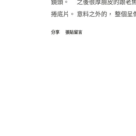
鏡頭。 之後很厚臉皮的跟老魚要了
捲底片。 意料之外的， 整個呈
都可以點一下放大！ 在低光源
分享
張貼留言
感。 而我最喜歡的，是這三組
不同光源程度下， 卻能帶出色
上也都有很精彩的表現。 最後附上這