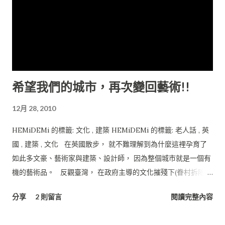
希望我們的城市，再次變回藝術!!
12月 28, 2010
HEMiDEMi 的標籤: 文化 , 建築 HEMiDEMi 的標籤: 老人話 , 英
國 , 建築 , 文化 在英國散步， 就不難理解到為什麼這裡孕育了
如此多文豪、藝術家與建築、設計師， 因為整個城市就是一個有
機的藝術品。 反觀臺灣， 在政府主導的文化摧殘下(眷村拆除、
文物破壞、環境破壞、文化迫害)， 我們究竟還剩下什麼？ 我們
分享
2 則留言
閱讀完整內容
要拿什麼教育下一代子女們？ BP