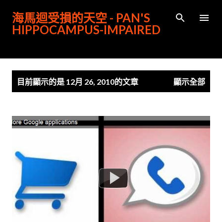
跳到主要內容
海馬迴受損的天空 - PAN'S
HIPPOCAMPUS-IMPAIRED
發
目前顯示的是 12月 26, 2010的文章
顯示全部
表
文
章