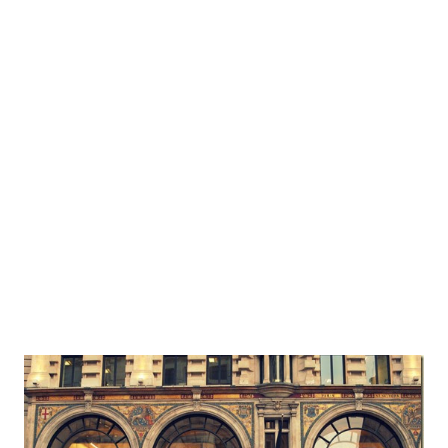
附設演奏廳的大小再加上兩側2,3樓的座位席， 125年歷史的
Teatro Sucre 劇場，內部的陳設與木地板陳舊感雖然稱不上富麗
堂皇但卻也十分有味道， 尤其是走過木地板的觸感與聲音，讓人
不禁聯想到倫敦的老劇場。