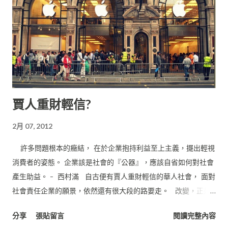
賈人重財輕信?
2月 07, 2012
許多問題根本的癥結， 在於企業抱持利益至上主義，擺出輕視
消費者的姿態。 企業該是社會的『公器』，應該自省如何對社會
產生助益。 - 西村滿 自古便有賈人重財輕信的華人社會， 面對
社會責任企業的願景，依然還有很大段的路要走。 改變，正是
時候！ PAN 2012.02.06
分享
張貼留言
閱讀完整內容