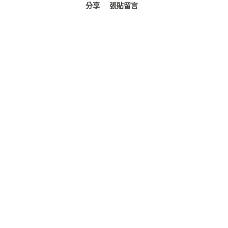
分享
張貼留言
裡，這些被飼養的猴子除了做為
能見到被食用後的猴子遺骸，與垃圾散