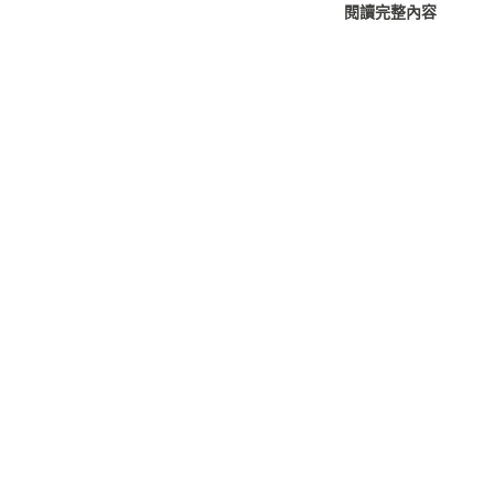
閱讀完整內容
寵物或招覽觀光客之用外， 部落的一角，也
置一旁。 PAN 2012/06/27