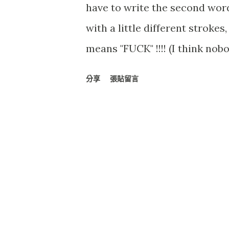
have to write the second wor
with a little different strokes
means "FUCK" !!!! (I think nob
基本上上面是個錯誤的示範 (XD
分享
張貼留言
(Amazon)區域 , Cuyaben
習慣， 但基本上不同於臺灣原
植物的紅色汁液做為彩繪之用，