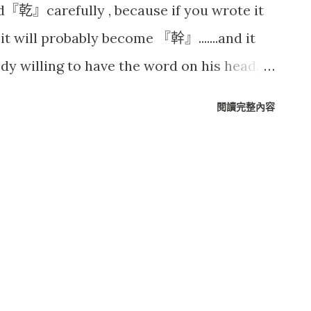
d『乾』carefully , because if you wrote it
, it will probably become 『幹』.......and it
ody willing to have the word on his head.)
) !! 這個故事是發生在厄瓜多的亞馬遜
閱讀完整內容
o, Ecuador 在亞馬遜這個區域的原住民也有彩繪的
住民的黥面那樣永久性的彩繪， 這裡大多使用
大多用於慶典或客人之上。