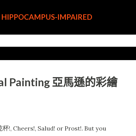
跳到主要內容
HIPPOCAMPUS-IMPAIRED
cial Painting 亞馬遜的彩繪
Cheers!, Salud! or Prost!. But you