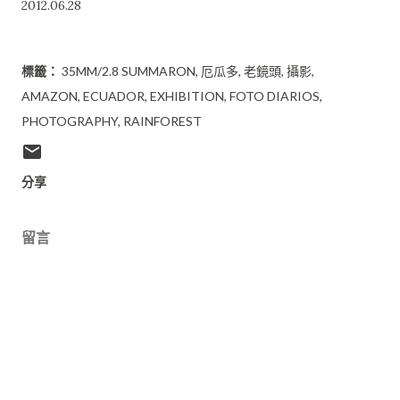
2012.06.28
標籤：
35MM/2.8 SUMMARON
厄瓜多
老鏡頭
攝影
AMAZON
ECUADOR
EXHIBITION
FOTO DIARIOS
PHOTOGRAPHY
RAINFOREST
分享
留言