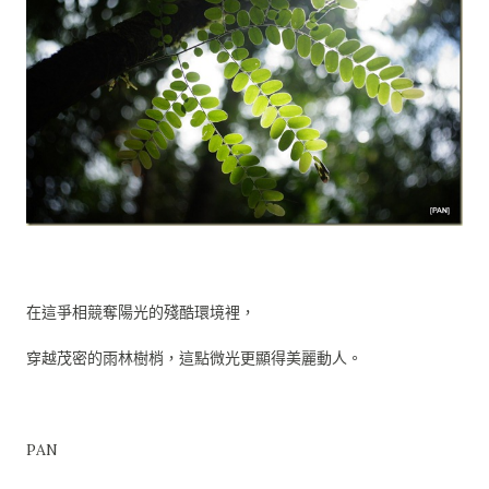
在這爭相競奪陽光的殘酷環境裡，
穿越茂密的雨林樹梢，這點微光更顯得美麗動人。
PAN