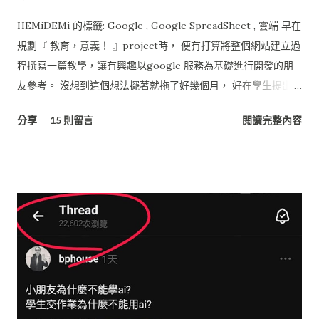
HEMiDEMi 的標籤: Google , Google SpreadSheet , 雲端 早在
規劃『 教育，意義！ 』project時， 便有打算將整個網站建立過
程撰寫一篇教學，讓有興趣以google 服務為基礎進行開發的朋
友參考。 沒想到這個想法擺著就拖了好幾個月， 好在學生提出了
問題，就趁這機會寫一寫吧。 基本上『 教育，意義！ 』網站的
分享
15 則留言
閱讀完整內容
架構完全建立在Google提供的服務， 廣義來說也是個雲端的系
統， 所有的資料是分散在不同的服務架構下，再用GAE,
Javascrript將服務資訊串接起來， 由Blogspot 統一呈現。 省了
租主機的費用，或架站的硬體、電費， 最好的地方在於不用管理
主機維運的問題， 只要專心做我的創意、嘗鮮就好了！！ 多
棒！ 若將『 教育，意義！ 』網站依功能層次來分類，可以分為
三層結構， 當中的層次與使用技術大致如下： UI 介面層 服務 :
Blogspot (網站介面) , Picasa (相簿空間), Google Apps 技術 :
Javascript , AJAX ( JQuery ) App應用層 服務 : Google App
Engine (GAE) 技術 : Java, Java Server Page (JSP) 資料層 服務 :