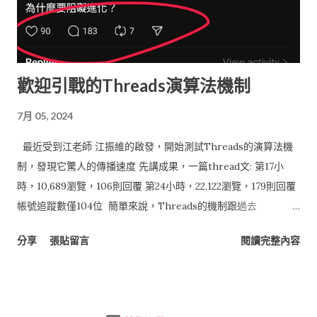
Google Docs (文件), Google Spreadsheet (試算表) 技術/函式
庫 : Java, Google Data APIs 本篇文章將著重在介紹以Google
Spreadsheet 做為雲端資料庫， 其他主題將會陸續推出。 若對
Google API 與 Google App Engine 初步建置有興趣， 可以參
歡迎引戰的Threads演算法機制
考之前文章： 佛心來著的 Google Data API – for JAVA 雲端的
開始：Netbeans 無痛 Google App Engine Java 服務開發
7月 05, 2024
Google Spreadsheet 做為資料庫系統 對於小型的資料系統來
說， 採用Google Spreadsheet做為應用程式資料庫(如問卷調查
最近受到江老師 江振維的啟發，開始測試Threads的演算法機
或線上系統) 也算堪用， 目前的儲存限制為 : 40 萬個儲存格 每張
制，發現它驚人的傳播速度 先講成果，一篇thread文: 第17小
工作表最多...
時，10,689瀏覽，106則回覆 第24小時，22,122瀏覽，179則回覆
帳號追蹤數僅104位 簡單來說，Threads的機制跟過去
Facebook大多鎖定在親朋好友社交網絡之間的內容不一樣，它會
分享
張貼留言
閱讀完整內容
大量收集有相關興趣的人來觸及，內容散亂主題分散觸及效果越
差，但太過專業不是一般人能理解的效果會更差，所以主題明確
直白淺顯易懂，可以快速激發討論的內容，就是容易被擴散的。
這次實驗做了一個策略，文章很簡單，短短三行： 『小朋友為什