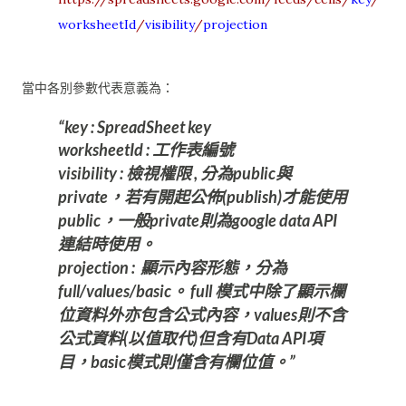
worksheetId
/
visibility
/
projection
當中各別參數代表意義為：
key : SpreadSheet key
worksheetId : 工作表編號
visibility : 檢視權限 , 分為public與
private，若有開起公佈(publish)才能使用
public，一般private則為google data API
連結時使用。
projection : 顯示內容形態，分為
full/values/basic。 full 模式中除了顯示欄
位資料外亦包含公式內容，values則不含
公式資料(以值取代)但含有Data API項
目，basic模式則僅含有欄位值。