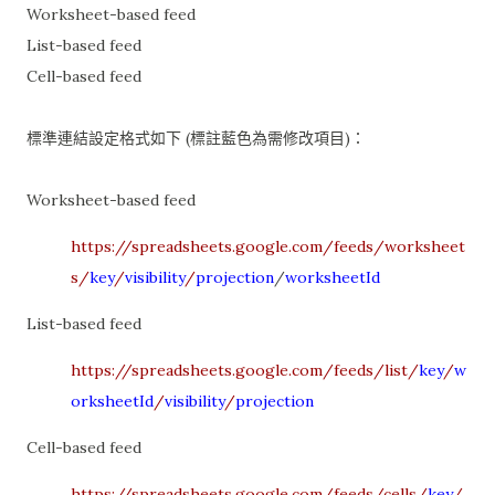
Worksheet-based feed
List-based feed
Cell-based feed
標準連結設定格式如下 (標註藍色為需修改項目)：
Worksheet-based feed
https://spreadsheets.google.com/feeds/worksheet
s/
key
/
visibility
/
projection
/
worksheetId
List-based feed
https://spreadsheets.google.com/feeds/list/
key
/
w
orksheetId
/
visibility
/
projection
Cell-based feed
https://spreadsheets.google.com/feeds/cells/
key
/