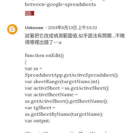
between-google-spreadsheets
回覆
Unknown
2014年8月13日 上午10:33
試著把它改成偵測範圍值,似乎語法有問題...不曉
得哪裡出錯了~~a
function onEdit()
{
var ss =
SpreadsheetApp.getActiveSpreadsheet();
var sheetRange(targetName,int)
var activeSheet = ss.getActiveSheet();
var activeSheetName =
ss.getActiveSheet().getSheetName();
var tgSheet =
ss.getSheetByName(targetName);
var output;