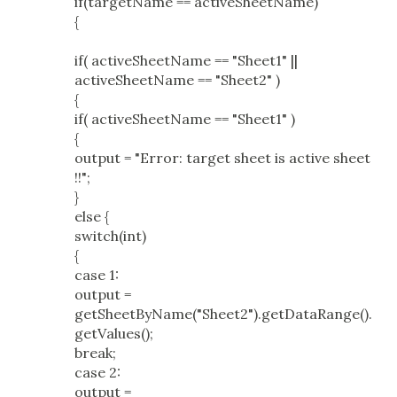
if(targetName == activeSheetName)
{
if( activeSheetName == "Sheet1" ||
activeSheetName == "Sheet2" )
{
if( activeSheetName == "Sheet1" )
{
output = "Error: target sheet is active sheet
!!";
}
else {
switch(int)
{
case 1:
output =
getSheetByName("Sheet2").getDataRange().
getValues();
break;
case 2:
output =