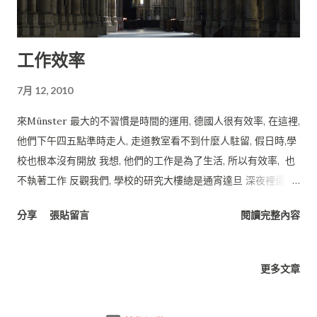
工作效率
7月 12, 2010
來Münster 最大的不習慣是時間的運用, 德國人很有效率, 在這裡,
他們下午四五點準時走人, 走道教室看不到什麼人駐留, 假日時,學
校也根本沒有開放 我想, 他們的工作是為了生活, 所以有效率, 也
不執著工作 反觀我們, 學校的研究大樓總是通宵達旦 深夜裡還是
有人在路上, 走廊上走著 工作, 幾乎是生活的全部, 屬於自己主宰
分享
張貼留言
閱讀完整內容
的那小塊空間時間, 在扣掉睡覺後實在少的可憐 而且可惜的是, 縱
使我們花費大量的時間在工作, 效率卻不是滿檔的, 工作中總是伴
隨著外務, 娛樂, MSN 還有 Facebook 小遊戲 那與其開著僅30%
更多文章
的效能在長時間工作上, 何不提高效能來換取更多自己的空間/時
間呢?? 這是我該好好檢討的問題!! BP 2010.07.12