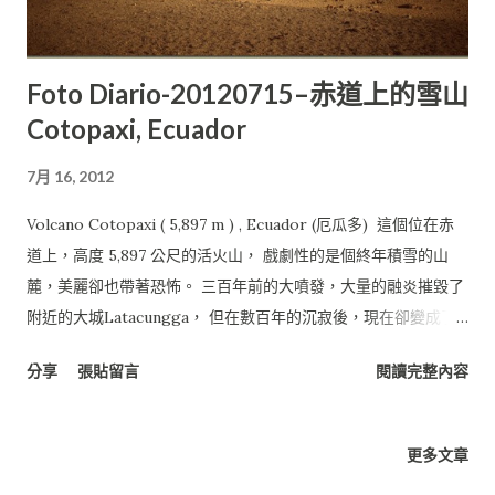
Foto Diario-20120715–赤道上的雪山
Cotopaxi, Ecuador
7月 16, 2012
Volcano Cotopaxi ( 5,897 m ) , Ecuador (厄瓜多) 這個位在赤
道上，高度 5,897 公尺的活火山， 戲劇性的是個終年積雪的山
麓，美麗卻也帶著恐怖。 三百年前的大噴發，大量的融炎摧毀了
附近的大城Latacungga， 但在數百年的沉寂後，現在卻變成了
厄瓜多最知名的旅遊、登山聖地， 每年高達上萬的人的造訪人
分享
張貼留言
閱讀完整內容
數。 路過了這麼多次，始終惦記著這美麗滄白的火山。 終於，在
這厄瓜多倒數的時間裡我踏上了它的山脊， 而它仿佛回應了我們
的期待般，散去了雲霧顯現出無比難得的原貌， 給我們一個遠遠
更多文章
超乎預期的衝擊與感動。 PS: 有朋友問，補充一下，半山腰那個