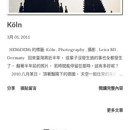
Köln
3月 01, 2011
HEMiDEMi 的標籤: Köln , Photography , 攝影 , Leica M3 ,
Germany 回來臺灣將近半年， 這輩子沒發生過的事也全都發生
了， 翻著半年前的照片， 若時間能停留在那時，該有多好呢？
2010.八月某日， 頂著豔陽下的德國， 天空一如往常的美麗。
可惜的是，這樣的好天氣並沒有持續太久， 隨著DB的火車到達
分享
張貼留言
閱讀完整內容
科隆 (Köln) 時，天空已經罩了一層雲白。 這組照片是用
Leica M3 + Agfa Vista 100 拍的， 老相機濃郁的味道，加上這
卷飽和的片子， 果然適合這古老的城市。 當你步出Köln
更多文章
Banhof， 絕對是從未體驗過的驚喜， 雄偉的教堂、誇張的哥德
式裝飾， 眼前的景像帶著超現實的氛圍，令人驚豔。 科隆