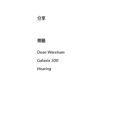
分享
標籤
Dean Wareham
Galaxie 500
Hearing