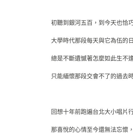
初聽到銀河五百，到今天也恰
大學時代那段每天與它為伍的
總是不斷遺憾著怎麼如此生不逢時(Ga
只能緬懷那段交會不了的過去
回想十年前跑遍台北大小唱片行才買到的
那喜悅的心情至今還無法忘懷