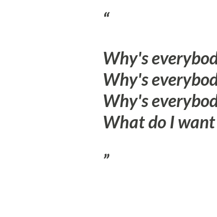
Why's everybod
Why's everybody
Why's everybody
What do I want 