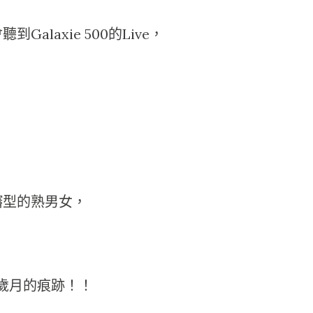
alaxie 500的Live，
嬸型的熟男女，
掉歲月的痕跡！！