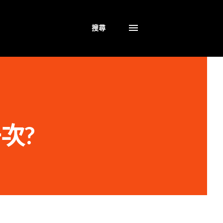
搜尋
一次?