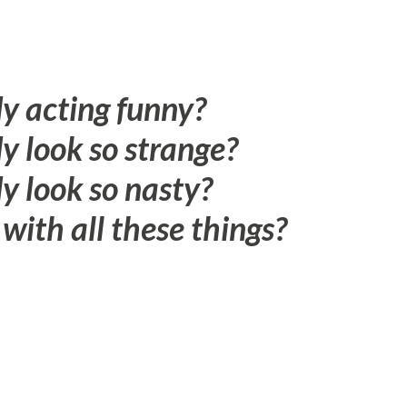
y acting funny?
 look so strange?
 look so nasty?
with all these things?