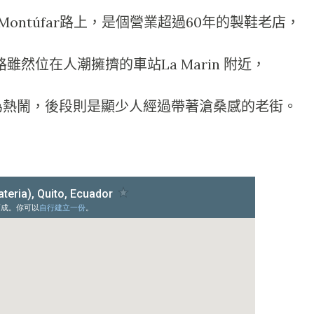
ío Montúfar路上，是個營業超過60年的製鞋老店，
ar 這條路雖然位在人潮擁擠的車站La Marin 附近，
為熱鬧，後段則是顯少人經過帶著滄桑感的老街。