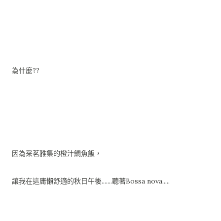
為什麼??
因為采茗雅集的橙汁鯛魚飯，
讓我在這庸懶舒適的秋日午後.......聽著Bossa nova.....