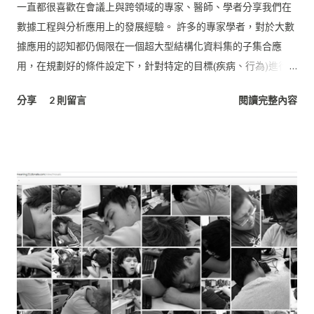
一直都很喜歡在會議上與跨領域的專家、醫師、學者分享我們在
數據工程與分析應用上的發展經驗。 許多的專家學者，對於大數
據應用的認知都仍侷限在一個超大型結構化資料集的子集合應
用，在規劃好的條件設定下，針對特定的目標(疾病、行為)進行
篩選，將數據narrow down到可以被個人電腦或是單一伺服器架
分享
2 則留言
閱讀完整內容
構處理的小型資料集。 這樣的半手工處理方式，對於專一
(Specific)領域主題的資料追蹤計算或許已經十分足夠，但當中倘
若資料清理方式有改變、篩選條件增減，所有的數據都要從raw
重新處理，不僅造成大量的時間與人力浪費，對於專案計畫進度
的延宕更是麻煩。這些還不包含