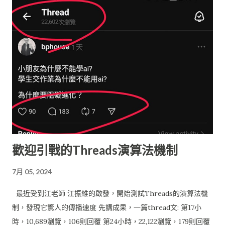
主機維運的問題， 只要專心做我的創意、嘗鮮就好了！！ 多
棒！ 若將『 教育，意義！ 』網站依功能層次來分類，可以分為
三層結構， 當中的層次與使用技術大致如下： UI 介面層 服務 :
Blogspot (網站介面) , Picasa (相簿空間), Google Apps 技術 :
Javascript , AJAX ( JQuery ) App應用層 服務 : Google App
Engine (GAE) 技術 : Java, Java Server Page (JSP) 資料層 服務 :
Google Docs (文件), Google Spreadsheet (試算表) 技術/函式
庫 : Java, Google Data APIs 本篇文章將著重在介紹以Google
Spreadsheet 做為雲端資料庫， 其他主題將會陸續推出。 若對
Google API 與 Google App Engine 初步建置有興趣， 可以參
歡迎引戰的Threads演算法機制
考之前文章： 佛心來著的 Google Data API – for JAVA 雲端的
開始：Netbeans 無痛 Google App Engine Java 服務開發
7月 05, 2024
Google Spreadsheet 做為資料庫系統 對於小型的資料系統來
說， 採用Google Spreadsheet做為應用程式資料庫(如問卷調查
最近受到江老師 江振維的啟發，開始測試Threads的演算法機
或線上系統) 也算堪用， 目前的儲存限制為 : 40 萬個儲存格 每張
制，發現它驚人的傳播速度 先講成果，一篇thread文: 第17小
工作表最多...
時，10,689瀏覽，106則回覆 第24小時，22,122瀏覽，179則回覆