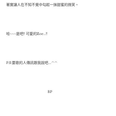
著實讓人在不知不覺中勾起一抹甜蜜的微笑。
哈~~~是吧!! 可愛的Zoe...!!
P.S:要歌的人傳訊跟我說吧....^^
BP