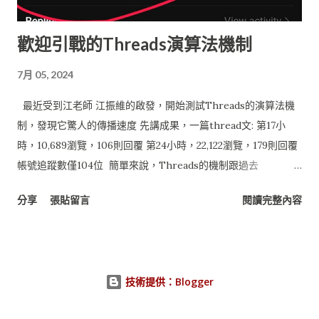
Spreadsheet 做為雲端資料庫， 其他主題將會陸續推出。 若對
Google API 與 Google App Engine 初步建置有興趣， 可以參
歡迎引戰的Threads演算法機制
考之前文章： 佛心來著的 Google Data API – for JAVA 雲端的
開始：Netbeans 無痛 Google App Engine Java 服務開發
7月 05, 2024
Google Spreadsheet 做為資料庫系統 對於小型的資料系統來
說， 採用Google Spreadsheet做為應用程式資料庫(如問卷調查
最近受到江老師 江振維的啟發，開始測試Threads的演算法機
或線上系統) 也算堪用， 目前的儲存限制為 : 40 萬個儲存格 每張
制，發現它驚人的傳播速度 先講成果，一篇thread文: 第17小
工作表最多...
時，10,689瀏覽，106則回覆 第24小時，22,122瀏覽，179則回覆
帳號追蹤數僅104位 簡單來說，Threads的機制跟過去
Facebook大多鎖定在親朋好友社交網絡之間的內容不一樣，它會
分享
張貼留言
閱讀完整內容
大量收集有相關興趣的人來觸及，內容散亂主題分散觸及效果越
差，但太過專業不是一般人能理解的效果會更差，所以主題明確
直白淺顯易懂，可以快速激發討論的內容，就是容易被擴散的。
這次實驗做了一個策略，文章很簡單，短短三行： 『小朋友為什
技術提供：Blogger
麼不能學ai? 學生交作業為什麼不能用ai? 為什麼要阻礙進
化？』 (文章連結) 策略設計 用爭議性內容(Controversial