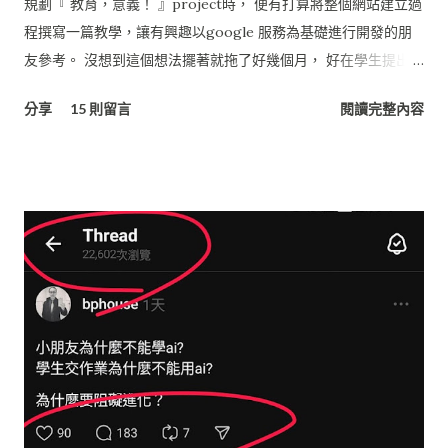
規劃『 教育，意義！ 』project時， 便有打算將整個網站建立過
程撰寫一篇教學，讓有興趣以google 服務為基礎進行開發的朋
友參考。 沒想到這個想法擺著就拖了好幾個月， 好在學生提出了
問題，就趁這機會寫一寫吧。 基本上『 教育，意義！ 』網站的
分享
15 則留言
閱讀完整內容
架構完全建立在Google提供的服務， 廣義來說也是個雲端的系
統， 所有的資料是分散在不同的服務架構下，再用GAE,
Javascrript將服務資訊串接起來， 由Blogspot 統一呈現。 省了
租主機的費用，或架站的硬體、電費， 最好的地方在於不用管理
主機維運的問題， 只要專心做我的創意、嘗鮮就好了！！ 多
棒！ 若將『 教育，意義！ 』網站依功能層次來分類，可以分為
三層結構， 當中的層次與使用技術大致如下： UI 介面層 服務 :
Blogspot (網站介面) , Picasa (相簿空間), Google Apps 技術 :
Javascript , AJAX ( JQuery ) App應用層 服務 : Google App
Engine (GAE) 技術 : Java, Java Server Page (JSP) 資料層 服務 :
Google Docs (文件), Google Spreadsheet (試算表) 技術/函式
庫 : Java, Google Data APIs 本篇文章將著重在介紹以Google