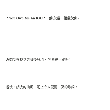
" You Owe Me An IOU " (你欠我一個我欠你)
沒想到在找到專輯後發現， 它真是可愛呀!!
輕快、調皮的曲風，配上令人莞爾一笑的歌詞。