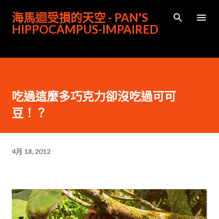
跳到主要內容
海馬迴受損的天空 - PAN'S
HIPPOCAMPUS-IMPAIRED
吃過這麼多巧克力卻沒吃過可可
豆！？
4月 18, 2012