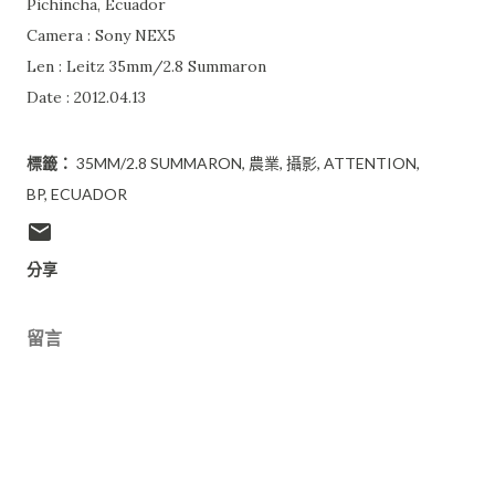
Pichincha, Ecuador
Camera : Sony NEX5
Len : Leitz 35mm/2.8 Summaron
Date : 2012.04.13
標籤：
35MM/2.8 SUMMARON
農業
攝影
ATTENTION
BP
ECUADOR
分享
留言