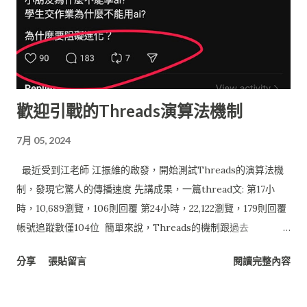
Engine (GAE) 技術 : Java, Java Server Page (JSP) 資料層 服務 :
Google Docs (文件), Google Spreadsheet (試算表) 技術/函式
庫 : Java, Google Data APIs 本篇文章將著重在介紹以Google
Spreadsheet 做為雲端資料庫， 其他主題將會陸續推出。 若對
Google API 與 Google App Engine 初步建置有興趣， 可以參
歡迎引戰的Threads演算法機制
考之前文章： 佛心來著的 Google Data API – for JAVA 雲端的
開始：Netbeans 無痛 Google App Engine Java 服務開發
7月 05, 2024
Google Spreadsheet 做為資料庫系統 對於小型的資料系統來
說， 採用Google Spreadsheet做為應用程式資料庫(如問卷調查
最近受到江老師 江振維的啟發，開始測試Threads的演算法機
或線上系統) 也算堪用， 目前的儲存限制為 : 40 萬個儲存格 每張
制，發現它驚人的傳播速度 先講成果，一篇thread文: 第17小
工作表最多...
時，10,689瀏覽，106則回覆 第24小時，22,122瀏覽，179則回覆
帳號追蹤數僅104位 簡單來說，Threads的機制跟過去
Facebook大多鎖定在親朋好友社交網絡之間的內容不一樣，它會
分享
張貼留言
閱讀完整內容
大量收集有相關興趣的人來觸及，內容散亂主題分散觸及效果越
差，但太過專業不是一般人能理解的效果會更差，所以主題明確
直白淺顯易懂，可以快速激發討論的內容，就是容易被擴散的。