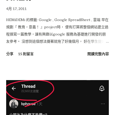
4月 17, 2011
HEMiDEMi 的標籤: Google , Google SpreadSheet , 雲端 早在
規劃『 教育，意義！ 』project時， 便有打算將整個網站建立過
程撰寫一篇教學，讓有興趣以google 服務為基礎進行開發的朋
友參考。 沒想到這個想法擺著就拖了好幾個月， 好在學生提出了
問題，就趁這機會寫一寫吧。 基本上『 教育，意義！ 』網站的
分享
15 則留言
閱讀完整內容
架構完全建立在Google提供的服務， 廣義來說也是個雲端的系
統， 所有的資料是分散在不同的服務架構下，再用GAE,
Javascrript將服務資訊串接起來， 由Blogspot 統一呈現。 省了
租主機的費用，或架站的硬體、電費， 最好的地方在於不用管理
主機維運的問題， 只要專心做我的創意、嘗鮮就好了！！ 多
棒！ 若將『 教育，意義！ 』網站依功能層次來分類，可以分為
三層結構， 當中的層次與使用技術大致如下： UI 介面層 服務 :
Blogspot (網站介面) , Picasa (相簿空間), Google Apps 技術 :
Javascript , AJAX ( JQuery ) App應用層 服務 : Google App