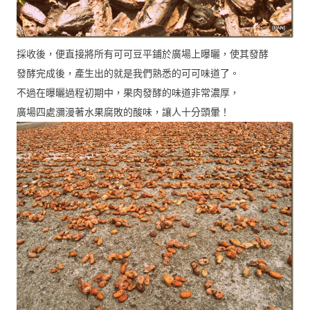
採收後，便直接將所有可可豆平鋪於廣場上曝曬，使其發酵
發酵完成後，產生出的就是我們熟悉的可可味道了。
不過在曝曬過程初期中，果肉發酵的味道非常濃厚，
廣場四處瀰漫著水果腐敗的酸味，讓人十分頭暈！