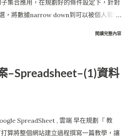
的子集合應用，在規劃好的條件設定下，針對
，將數據narrow down到可以被個人電腦
資料集。 這樣的半手工處理方式，對於專
閱讀完整內容
資料追蹤計算或許已經十分足夠，但當中倘若資料
，所有的數據都要從raw重新處理，不僅造
於專案計畫進度的延宕更是麻煩。這些還不包
–Spreadsheet–(1)資料
Google SpreadSheet , 雲端 早在規劃『 教
， 便有打算將整個網站建立過程撰寫一篇教學，讓