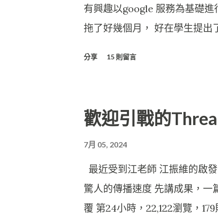
有興趣以google 服務為基
拖了好幾個月， 好在學生提出
育，意義！ 』網站的架構完全建
分享
15 則留言
雲端的系統， 所有的資料是分散
Javascrript將服務資訊串接
用，或架站的硬體、電費， 最
歡迎引戰的Thre
要專心做我的創意、嘗鮮就好了
依功能層次來分類，可以分為三
7月 05, 2024
下： UI 介面層 服務 : Blogspot 
最近受到江老師 江振維的啟發，
Apps 技術 : Javascript , AJA
驚人的傳播速度 先講成果，一篇thr
Engine (GAE) 技術 : Java, Jav
覆 第24小時，22,122瀏覽，