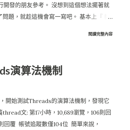
礎進行開發的朋友參考。 沒想到這個想法擺著就
了問題，就趁這機會寫一寫吧。 基本上『 教
立在Google提供的服務， 廣義來說也是個
閱讀完整內容
在不同的服務架構下，再用GAE,
起來， 由Blogspot 統一呈現。 省了租主機的費
好的地方在於不用管理主機維運的問題， 只
ads演算法機制
！！ 多棒！ 若將『 教育，意義！ 』網站
層結構， 當中的層次與使用技術大致如
(網站介面) , Picasa (相簿空間), Google
開始測試Threads的演算法機制，發現它
X ( JQuery ) App應用層 服務 : Google App
ead文: 第17小時，10,689瀏覽，106則回
a Server Page (JSP) 資料層 服務 : Google
179則回覆 帳號追蹤數僅104位 簡單來說，