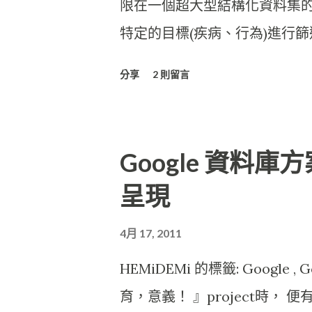
限在一個超大型結構化資料集
特定的目標(疾病、行為)進行篩選
或是單一伺服器架構處理的小型
分享
2 則留言
一(Specific)領域主題的
清理方式有改變、篩選條件增減
成大量的時間與人力浪費，對
Google 資料庫方案
含
呈現
4月 17, 2011
HEMiDEMi 的標籤: Google , 
育，意義！ 』project時