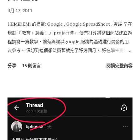
4月 17, 2011
HEMiDEMi 的標籤: Google , Google SpreadSheet , 雲端 早在
規劃『 教育，意義！ 』project時， 便有打算將整個網站建立過
程撰寫一篇教學，讓有興趣以google 服務為基礎進行開發的朋
友參考。 沒想到這個想法擺著就拖了好幾個月， 好在學生提出了
問題，就趁這機會寫一寫吧。 基本上『 教育，意義！ 』網站的
分享
15 則留言
閱讀完整內容
架構完全建立在Google提供的服務， 廣義來說也是個雲端的系
統， 所有的資料是分散在不同的服務架構下，再用GAE,
Javascrript將服務資訊串接起來， 由Blogspot 統一呈現。 省了
租主機的費用，或架站的硬體、電費， 最好的地方在於不用管理
主機維運的問題， 只要專心做我的創意、嘗鮮就好了！！ 多
棒！ 若將『 教育，意義！ 』網站依功能層次來分類，可以分為
三層結構， 當中的層次與使用技術大致如下： UI 介面層 服務 :
Blogspot (網站介面) , Picasa (相簿空間), Google Apps 技術 :
Javascript , AJAX ( JQuery ) App應用層 服務 : Google App