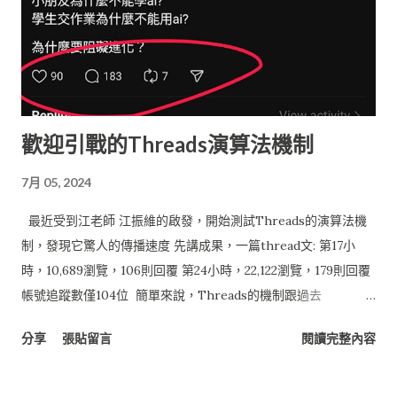
Engine (GAE) 技術 : Java, Java Server Page (JSP) 資料層 服務 :
Google Docs (文件), Google Spreadsheet (試算表) 技術/函式
庫 : Java, Google Data APIs 本篇文章將著重在介紹以Google
Spreadsheet 做為雲端資料庫， 其他主題將會陸續推出。 若對
Google API 與 Google App Engine 初步建置有興趣， 可以參
歡迎引戰的Threads演算法機制
考之前文章： 佛心來著的 Google Data API – for JAVA 雲端的
開始：Netbeans 無痛 Google App Engine Java 服務開發
7月 05, 2024
Google Spreadsheet 做為資料庫系統 對於小型的資料系統來
說， 採用Google Spreadsheet做為應用程式資料庫(如問卷調查
最近受到江老師 江振維的啟發，開始測試Threads的演算法機
或線上系統) 也算堪用， 目前的儲存限制為 : 40 萬個儲存格 每張
制，發現它驚人的傳播速度 先講成果，一篇thread文: 第17小
工作表最多...
時，10,689瀏覽，106則回覆 第24小時，22,122瀏覽，179則回覆
帳號追蹤數僅104位 簡單來說，Threads的機制跟過去
Facebook大多鎖定在親朋好友社交網絡之間的內容不一樣，它會
分享
張貼留言
閱讀完整內容
大量收集有相關興趣的人來觸及，內容散亂主題分散觸及效果越
差，但太過專業不是一般人能理解的效果會更差，所以主題明確
直白淺顯易懂，可以快速激發討論的內容，就是容易被擴散的。