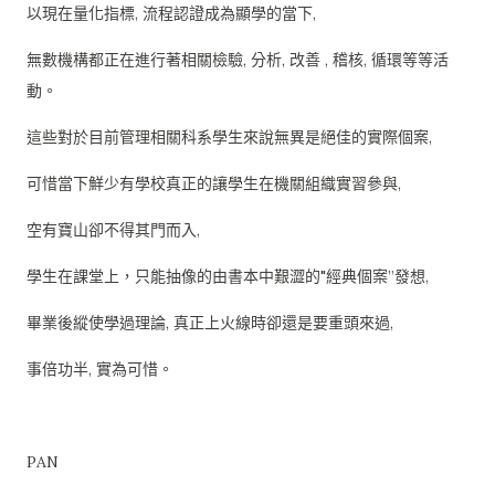
以現在量化指標, 流程認證成為顯學的當下,
無數機構都正在進行著相關檢驗, 分析, 改善 , 稽核, 循環等等活
動。
這些對於目前管理相關科系學生來說無異是絕佳的實際個案,
可惜當下鮮少有學校真正的讓學生在機關組織實習參與,
空有寶山卻不得其門而入,
學生在課堂上，只能抽像的由書本中艱澀的"經典個案”發想,
畢業後縱使學過理論, 真正上火線時卻還是要重頭來過,
事倍功半, 實為可惜。
PAN