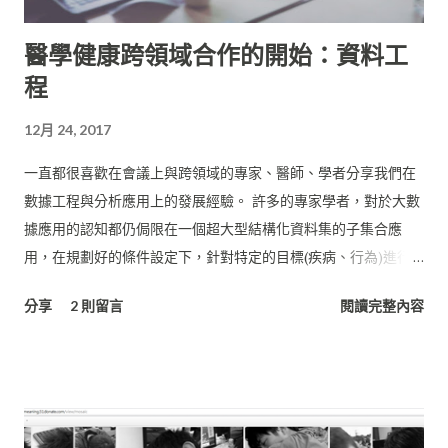
醫學健康跨領域合作的開始：資料工
程
12月 24, 2017
一直都很喜歡在會議上與跨領域的專家、醫師、學者分享我們在
數據工程與分析應用上的發展經驗。 許多的專家學者，對於大數
據應用的認知都仍侷限在一個超大型結構化資料集的子集合應
用，在規劃好的條件設定下，針對特定的目標(疾病、行為)進行
篩選，將數據narrow down到可以被個人電腦或是單一伺服器架
分享
2 則留言
閱讀完整內容
構處理的小型資料集。 這樣的半手工處理方式，對於專一
(Specific)領域主題的資料追蹤計算或許已經十分足夠，但當中倘
若資料清理方式有改變、篩選條件增減，所有的數據都要從raw
重新處理，不僅造成大量的時間與人力浪費，對於專案計畫進度
的延宕更是麻煩。這些還不包含