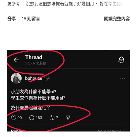
友參考。 沒想到這個想法擺著就拖了好幾個月， 好在學生提出了
問題，就趁這機會寫一寫吧。 基本上『 教育，意義！ 』網站的
分享
15 則留言
閱讀完整內容
架構完全建立在Google提供的服務， 廣義來說也是個雲端的系
統， 所有的資料是分散在不同的服務架構下，再用GAE,
Javascrript將服務資訊串接起來， 由Blogspot 統一呈現。 省了
租主機的費用，或架站的硬體、電費， 最好的地方在於不用管理
主機維運的問題， 只要專心做我的創意、嘗鮮就好了！！ 多
棒！ 若將『 教育，意義！ 』網站依功能層次來分類，可以分為
三層結構， 當中的層次與使用技術大致如下： UI 介面層 服務 :
Blogspot (網站介面) , Picasa (相簿空間), Google Apps 技術 :
Javascript , AJAX ( JQuery ) App應用層 服務 : Google App
Engine (GAE) 技術 : Java, Java Server Page (JSP) 資料層 服務 :
Google Docs (文件), Google Spreadsheet (試算表) 技術/函式
庫 : Java, Google Data APIs 本篇文章將著重在介紹以Google
Spreadsheet 做為雲端資料庫， 其他主題將會陸續推出。 若對
Google API 與 Google App Engine 初步建置有興趣， 可以參